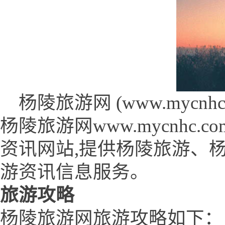
杨陵旅游网 (www.mycnhc.
杨陵旅游网www.mycnhc
资讯网站,提供杨陵旅游、
游资讯信息服务。
旅游攻略
杨陵旅游网旅游攻略如下：