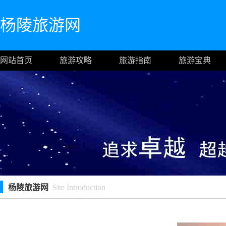
杨陵旅游网
网站首页
旅游攻略
旅游指南
旅游宝典
杨陵旅游网
Site Introduction