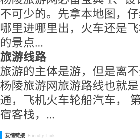
不可少的。先拿本地图，仔
哪里进哪里出，火车还是飞
的景点...
旅游线路
旅游的主体是游，但是离不
杨陵旅游网旅游路线也就是
通，飞机火车轮船汽车， 
宿客栈，...
友情链接
Friendly Link